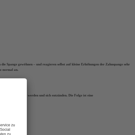
n die Spange gewöhnen – und reagieren selbst auf kleine Erhöhungen der Zahnspange sehr
nz normal an.
isch kann gereizt werden und sich entzünden. Die Folge ist eine
ange umgehen: