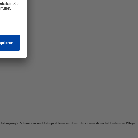
sten Zahnspange. Schmerzen und Zahnprobleme wird nur durch eine dauerhaft intensive Pflege