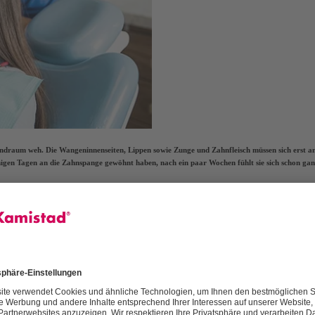
ndraum weh. Die Wangeninnenseiten, Lippen sowie Zunge und Zahnfleisch müssen sich erst a
inigen Tagen an die Zahnspange gewöhnt haben, nach ein paar Wochen fühlt sie sich schon ga
n an der
Mundschleimhaut
regelrecht scheuern und Druckstellen verursachen. Auch das Zahnfle
n es um ein schönes Lächeln geht. Mit einigen Tipps können Sie diese Schmerzen der Zahnsp