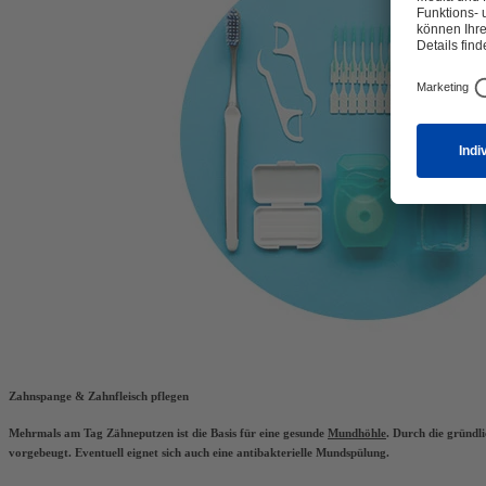
Zahnspange & Zahnfleisch pflegen
Mehrmals am Tag Zähneputzen ist die Basis für eine gesunde
Mundhöhle
. Durch die gründl
vorgebeugt. Eventuell eignet sich auch eine antibakterielle Mundspülung.