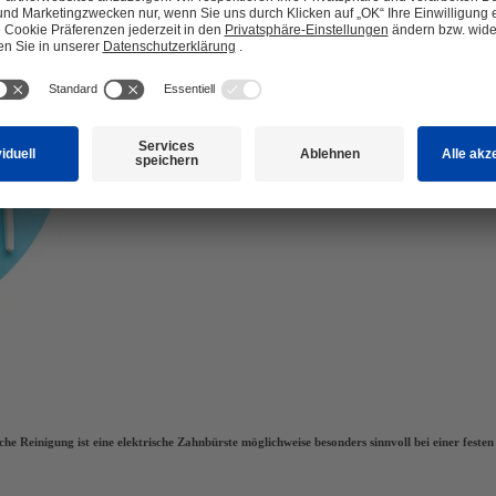
iche Reinigung ist eine elektrische Zahnbürste möglichweise besonders sinnvoll bei einer fe