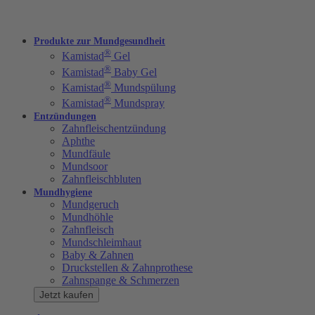
Produkte zur Mundgesundheit
®
Kamistad
Gel
®
Kamistad
Baby Gel
®
Kamistad
Mundspülung
®
Kamistad
Mundspray
Entzündungen
Zahnfleischentzündung
Aphthe
Mundfäule
Mundsoor
Zahnfleischbluten
Mundhygiene
Mundgeruch
Mundhöhle
Zahnfleisch
Mundschleimhaut
Baby & Zahnen
Druckstellen & Zahnprothese
Zahnspange & Schmerzen
Jetzt kaufen