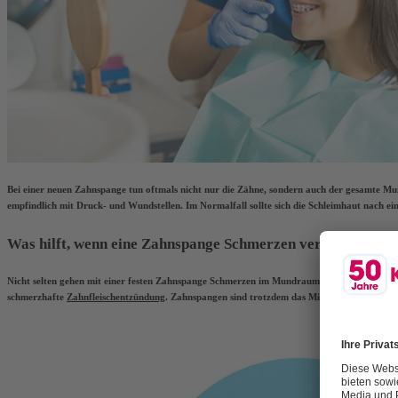
Bei einer neuen Zahnspange tun oftmals nicht nur die Zähne, sondern auch der gesamte Mu
empfindlich mit Druck- und Wundstellen. Im Normalfall sollte sich die Schleimhaut nach e
Was hilft, wenn eine Zahnspange Schmerzen verursacht?
Nicht selten gehen mit einer festen Zahnspange Schmerzen im Mundraum einher. Sie könne
schmerzhafte
Zahnfleischentzündung
. Zahnspangen sind trotzdem das Mittel der Wahl, wen