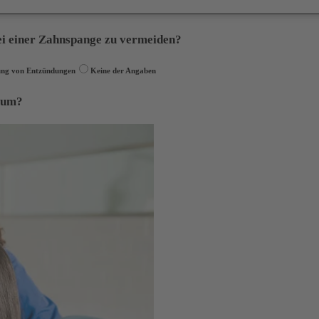
i einer Zahnspange zu vermeiden?
ung von Entzündungen
Keine der Angaben
aum?