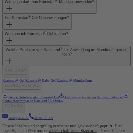
®
Wie lange darf man Kamistad
Mundgel anwenden?
®
Hat Kamistad
Gel Nebenwirkungen?
®
Wo kann ich Kamistad
Gel kaufen?
®
Welche Produkte von Kamistad
zur Anwendung im Mundraum gibt es
noch?
®
KAMISTAD
®
®
®
Kamistad
Gel
Kamistad
Baby Gel
Kamistad
Mundspülung
DOWNLOAD LINKS
Gebrauchsinformation Kamistad Gel
Gebrauchsinformation Kamistad Baby Gel
Gebrauchsinformation Kamistad Mundspray
KONTAKT
info@stada.de
06101 603-0
Unsere Inhalte sind sorgfältig erarbeitet und gewissenhaft geprüft. Hier
lesen Sie mehr über unsere
wissenschaftlichen Standards
. Dennoch haben