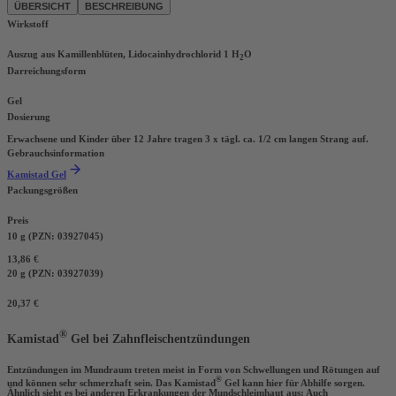
ÜBERSICHT
BESCHREIBUNG
Wirkstoff
Auszug aus Kamillenblüten, Lidocainhydrochlorid 1 H
O
2
Darreichungsform
Gel
Dosierung
Erwachsene und Kinder über 12 Jahre tragen 3 x tägl. ca. 1/2 cm langen Strang auf.
Gebrauchsinformation
Kamistad Gel
Packungsgrößen
Preis
10 g (PZN: 03927045)
13,86 €
20 g (PZN: 03927039)
20,37 €
®
Kamistad
Gel bei Zahnfleischentzündungen
Entzündungen im Mundraum treten meist in Form von Schwellungen und Rötungen auf
®
und können sehr schmerzhaft sein. Das Kamistad
Gel kann hier für Abhilfe sorgen.
Ähnlich sieht es bei anderen Erkrankungen der
Mundschleimhaut
aus: Auch