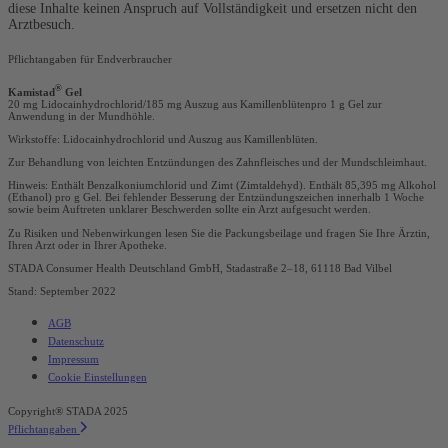
diese Inhalte keinen Anspruch auf Vollständigkeit und ersetzen nicht den
Arztbesuch.
Pflichtangaben für Endverbraucher
®
Kamistad
Gel
20 mg Lidocainhydrochlorid/185 mg Auszug aus Kamillenblütenpro 1 g Gel zur
Anwendung in der Mundhöhle.
Wirkstoffe: Lidocainhydrochlorid und Auszug aus Kamillenblüten.
Zur Behandlung von leichten Entzündungen des Zahnfleisches und der Mundschleimhaut.
Hinweis: Enthält Benzalkoniumchlorid und Zimt (Zimtaldehyd). Enthält 85,395 mg Alkohol
(Ethanol) pro g Gel. Bei fehlender Besserung der Entzündungszeichen innerhalb 1 Woche
sowie beim Auftreten unklarer Beschwerden sollte ein Arzt aufgesucht werden.
Zu Risiken und Nebenwirkungen lesen Sie die Packungsbeilage und fragen Sie Ihre Ärztin,
Ihren Arzt oder in Ihrer Apotheke.
STADA Consumer Health Deutschland GmbH, Stadastraße 2–18, 61118 Bad Vilbel
Stand: September 2022
AGB
Datenschutz
Impressum
Cookie Einstellungen
Copyright® STADA 2025
Pflichtangaben