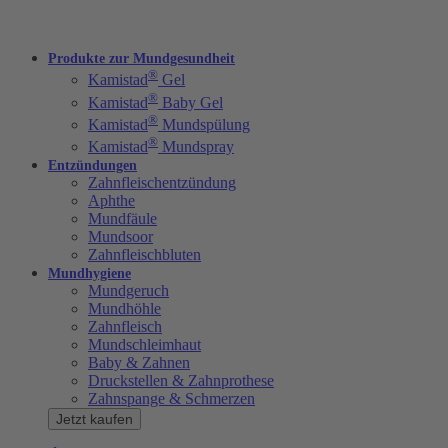
Produkte zur Mundgesundheit
®
Kamistad
Gel
®
Kamistad
Baby Gel
®
Kamistad
Mundspülung
®
Kamistad
Mundspray
Entzündungen
Zahnfleischentzündung
Aphthe
Mundfäule
Mundsoor
Zahnfleischbluten
Mundhygiene
Mundgeruch
Mundhöhle
Zahnfleisch
Mundschleimhaut
Baby & Zahnen
Druckstellen & Zahnprothese
Zahnspange & Schmerzen
Jetzt kaufen