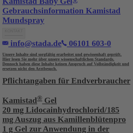
Kamistad Baby Gel
Gebrauchsinformation Kamistad
Mundspray
KONTAKT
info@stada.de
06101 603-0
Unsere Inhalte sind sorgfältig erarbeitet und gewissenhaft geprüft.
Hier lesen Sie mehr über unsere
wissenschaftlichen Standards
.
Dennoch haben diese Inhalte keinen Anspruch auf Vollständigkeit und
ersetzen nicht den Arztbesuch.
Pflichtangaben für Endverbraucher
®
Kamistad
Gel
20 mg Lidocainhydrochlorid/185
mg Auszug aus Kamillenblütenpro
1 g Gel zur Anwendung in der