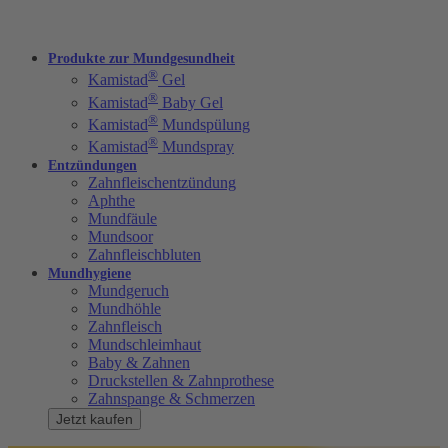
Produkte zur Mundgesundheit
®
Kamistad
Gel
®
Kamistad
Baby Gel
®
Kamistad
Mundspülung
®
Kamistad
Mundspray
Entzündungen
Zahnfleischentzündung
Aphthe
Mundfäule
Mundsoor
Zahnfleischbluten
Mundhygiene
Mundgeruch
Mundhöhle
Zahnfleisch
Mundschleimhaut
Baby & Zahnen
Druckstellen & Zahnprothese
Zahnspange & Schmerzen
Jetzt kaufen